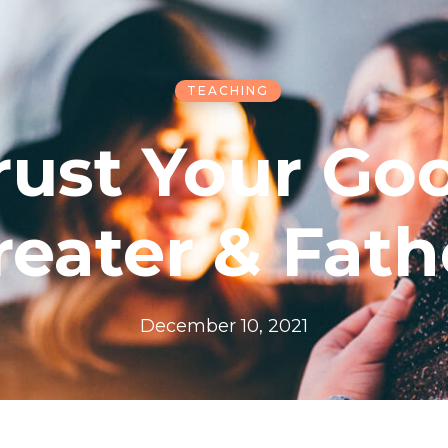
TEACHING
rust Your Go
reater & Fath
December 10, 2021