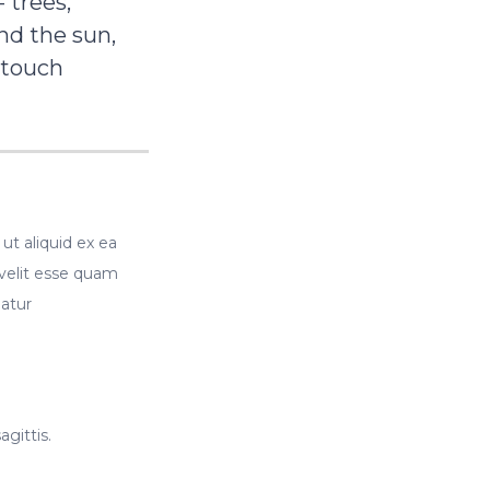
 trees,
and the sun,
 touch
ut aliquid ex ea
velit esse quam
iatur
agittis.