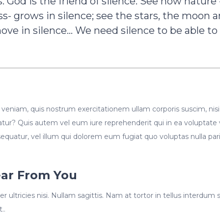
. God is the friend of silence. See how nature -
ss- grows in silence; see the stars, the moon 
ve in silence... We need silence to be able to
eniam, quis nostrum exercitationem ullam corporis suscim, nisi 
r? Quis autem vel eum iure reprehenderit qui in ea voluptate 
sequatur, vel illum qui dolorem eum fugiat quo voluptas nulla par
ear From You
r ultricies nisi. Nullam sagittis. Nam at tortor in tellus interdum s
..