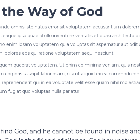
s the Way of God
s unde omnis iste natus error sit voluptatem accusantium dolore
eaque ipsa quae ab illo inventore veritatis et quasi architecto b
o enim ipsam voluptatem quia voluptas sit aspernatur aut odit a
 dolores eos qui ratione voluptatem sequi nesciunt.
quam quaerat voluptatem. Ut enim ad minima veniam, quis no
m corporis suscipit laboriosam, nisi ut aliquid ex ea commodi co
reprehenderit qui in ea voluptate velit esse quam nihil molestia
um fugiat quo voluptas nulla pariatur
find God, and he cannot be found in noise an