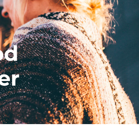
od
er