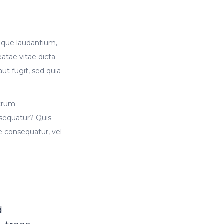
mque laudantium,
eatae vitae dicta
ut fugit, sed quia
strum
nsequatur? Quis
e consequatur, vel
d