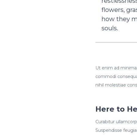
restlessness
flowers, gra
how they mo
souls.
Ut enim ad minima v
commodi consequatu
nihil molestiae con
Here to H
Curabitur ullamcorpe
Suspendisse feugiat