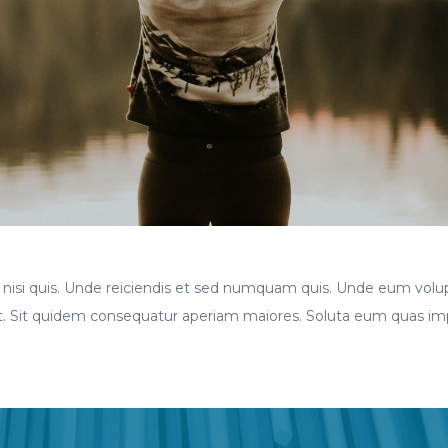
s nisi quis. Unde reiciendis et sed numquam quis. Unde eum volu
 aut. Sit quidem consequatur aperiam maiores. Soluta eum quas im