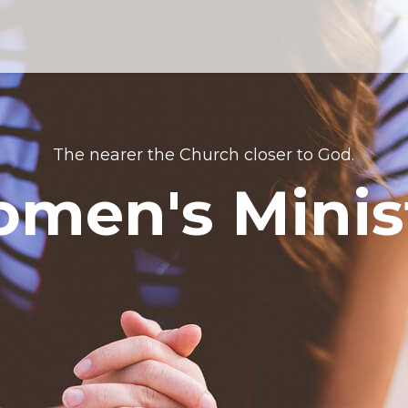
The nearer the Church closer to God.
men's Minis