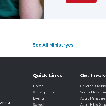
See All Ministryes
Quick Links
Get Invol
Home
Children's Minis
Worship Info
Youth Ministrie
Events
Adult Ministries
rowing
School
Adult Bible Stu