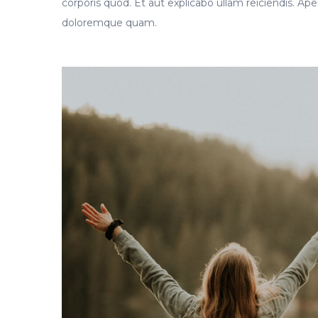
corporis quod. Et aut explicabo ullam reiciendis. Aper
doloremque quam.