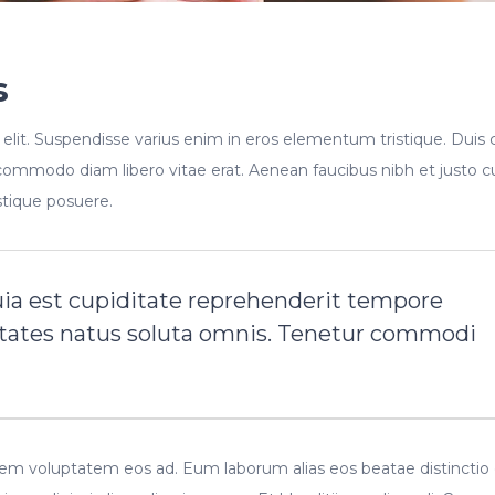
s
elit. Suspendisse varius enim in eros elementum tristique. Duis 
t commodo diam libero vitae erat. Aenean faucibus nibh et justo c
stique posuere.
uia est cupiditate reprehenderit tempore
tates natus soluta omnis. Tenetur commodi
rem voluptatem eos ad. Eum laborum alias eos beatae distinctio 