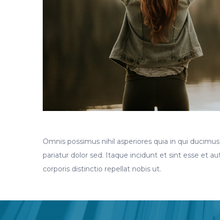
Omnis possimus nihil asperiores quia in qui ducimu
pariatur dolor sed. Itaque incidunt et sint esse et
corporis distinctio repellat nobis ut.