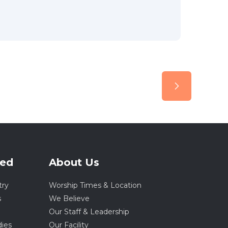
ved
About Us
try
Worship Times & Location
s
We Believe
Our Staff & Leadership
dies
Our Facility